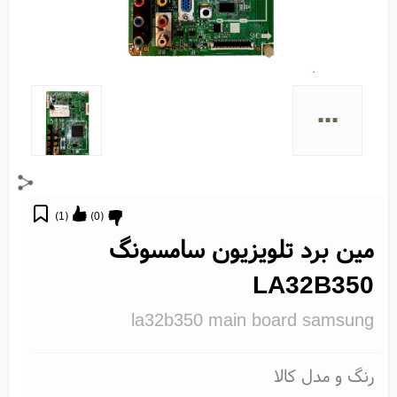
...
)
1
(
)
0
(
مین برد تلویزیون سامسونگ
LA32B350
la32b350 main board samsung
رنگ و مدل کالا