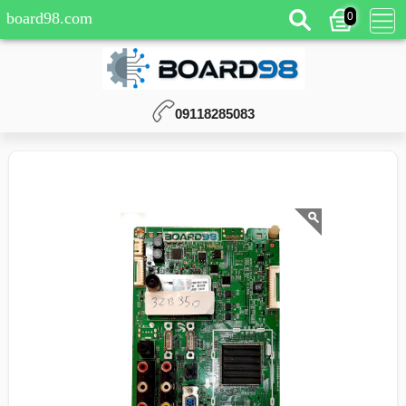
0
board98.com
09118285083